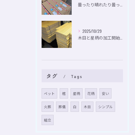
曇ったり晴れたり曇ったり。
2025/10/29
木目と星柄の加工開始。
タグ
Tags
ペット
棺
星柄
花柄
安い
火葬
葬儀
白
木目
シンプル
組立