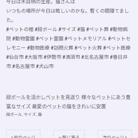
今日は木目柄の生産。猫さんは
いつもの場所が今日は眩しいのかな。暫くの間寝てまし
た。
#ペットの棺 #段ボール #サイズ #猫 #ペット葬 #動物病
院 #動物霊園 #ペット霊園 #ペットメモリアル #ペットセ
レモニー #動物医療 #訪問火葬 #ペット火葬 #ペット医療
#仙台市 #大阪市 #伊勢市 #清須市 #北名古屋市 #春日井
市 #名古屋市 #犬山市
段ボールを活かしペットを見送り
様々なペットにあう豊
富なサイズ
最愛のペットの猫をきれいに安置
段ボール
サイズ
猫
< 前のページ
一覧に戻る
次のページ >