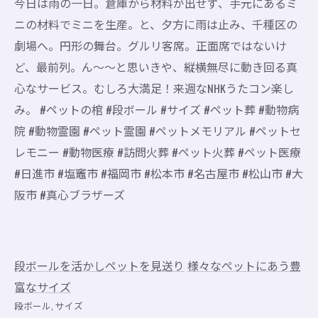
今日は雨の一日。倉庫から材料が出せず、手元にあるミ
ニの材料でミニを生産。と、夕方に雨は止み、千種区の
劇場へ。円形の舞台。グルリ客席。正面席ではないけ
ど、最前列。ん～～と思いきや、縦横無尽に動き回る真
心なサービス。むしろ大満足！来週なNHKうたコン楽し
み。 #ペットの棺 #段ボール #サイズ #ペット葬 #動物病
院 #動物霊園 #ペット霊園 #ペットメモリアル #ペットセ
レモニー #動物医療 #訪問火葬 #ペット火葬 #ペット医療
#日進市 #塩竈市 #福岡市 #松本市 #名古屋市 #松山市 #大
阪市 #真心ブラザーズ
段ボールを活かしペットを見送り
様々なペットにあう豊
富なサイズ
段ボール
サイズ