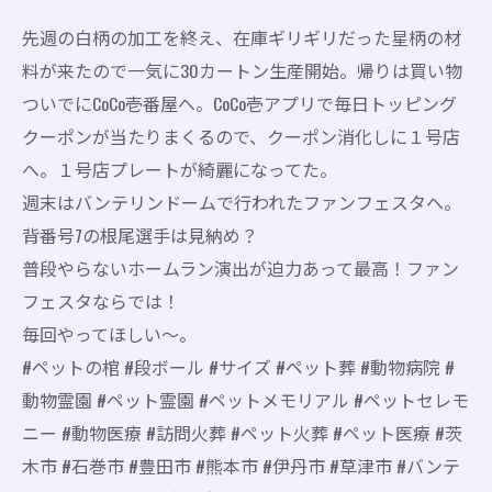
先週の白柄の加工を終え、在庫ギリギリだった星柄の材
料が来たので一気に30カートン生産開始。帰りは買い物
ついでにCoCo壱番屋へ。CoCo壱アプリで毎日トッピング
クーポンが当たりまくるので、クーポン消化しに１号店
へ。１号店プレートが綺麗になってた。
週末はバンテリンドームで行われたファンフェスタへ。
背番号7の根尾選手は見納め？
普段やらないホームラン演出が迫力あって最高！ファン
フェスタならでは！
毎回やってほしい〜。
#ペットの棺 #段ボール #サイズ #ペット葬 #動物病院 #
動物霊園 #ペット霊園 #ペットメモリアル #ペットセレモ
ニー #動物医療 #訪問火葬 #ペット火葬 #ペット医療 #茨
木市 #石巻市 #豊田市 #熊本市 #伊丹市 #草津市 #バンテ