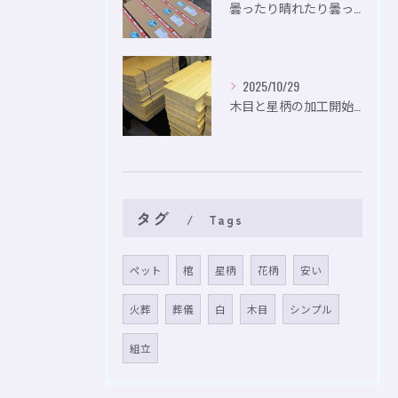
曇ったり晴れたり曇ったり。
2025/10/29
木目と星柄の加工開始。
タグ
Tags
ペット
棺
星柄
花柄
安い
火葬
葬儀
白
木目
シンプル
組立