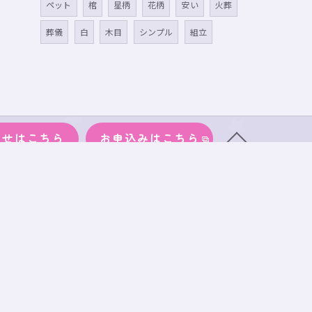
ペット
棺
星柄
花柄
安い
火葬
葬儀
白
木目
シンプル
組立
わせはこちら
お申込みはこちら
物
サイズ
段ボール
事務所案内
ブログ