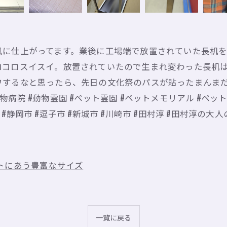
に仕上がってます。業後に工場端で放置されていた長机をD
ロコロスイスイ。放置されていたので生まれ変わった長机
ワするなと思ったら、先日の文化祭のパスが貼ったまんま
#動物病院 #動物霊園 #ペット霊園 #ペットメモリアル #ペッ
市 #静岡市 #逗子市 #新城市 #川崎市 #田村淳 #田村淳の大
トにあう豊富なサイズ
一覧に戻る