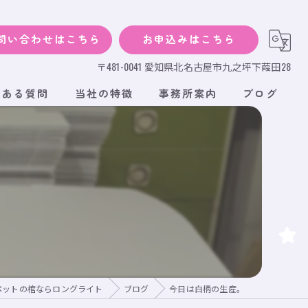
問い合わせはこちら
お申込みはこちら
〒481-0041 愛知県北名古屋市九之坪下葭田28
くある質問
当社の特徴
事務所案内
ブログ
犬
猫
小動物
サイズ
段ボール
ペットの棺ならロングライト
ブログ
今日は白柄の生産。