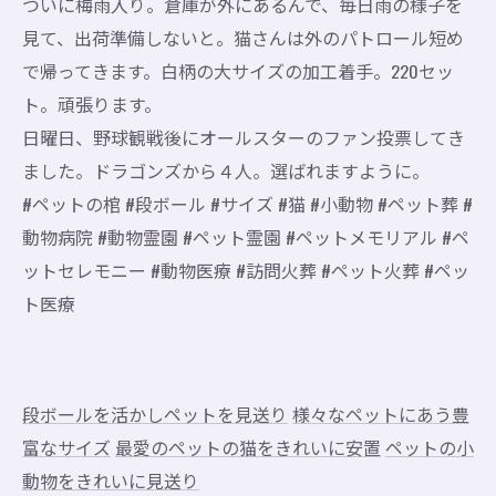
ついに梅雨入り。倉庫が外にあるんで、毎日雨の様子を
見て、出荷準備しないと。猫さんは外のパトロール短め
で帰ってきます。白柄の大サイズの加工着手。220セッ
ト。頑張ります。
日曜日、野球観戦後にオールスターのファン投票してき
ました。ドラゴンズから４人。選ばれますように。
#ペットの棺 #段ボール #サイズ #猫 #小動物 #ペット葬 #
動物病院 #動物霊園 #ペット霊園 #ペットメモリアル #ペ
ットセレモニー #動物医療 #訪問火葬 #ペット火葬 #ペッ
ト医療
段ボールを活かしペットを見送り
様々なペットにあう豊
富なサイズ
最愛のペットの猫をきれいに安置
ペットの小
動物をきれいに見送り