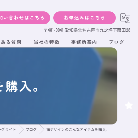
問い合わせはこちら
お申込みはこちら
〒481-0041 愛知県北名古屋市九之坪下葭田28
くある質問
当社の特徴
事務所案内
ブログ
犬
猫
を購入。
小動物
サイズ
段ボール
ングライト
ブログ
猫デザインのこんなアイテムを購入。