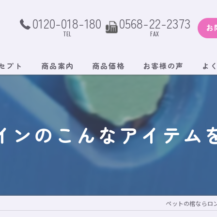
0120-018-180
0568-22-2373
お
TEL
FAX
セプト
商品案内
商品価格
お客様の声
よ
インのこんなアイテム
ペットの棺ならロ