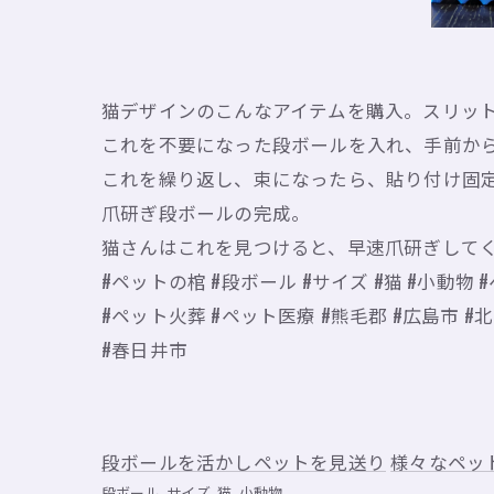
猫デザインのこんなアイテムを購入。スリッ
これを不要になった段ボールを入れ、手前か
これを繰り返し、束になったら、貼り付け固
爪研ぎ段ボールの完成。
猫さんはこれを見つけると、早速爪研ぎして
#ペットの棺 #段ボール #サイズ #猫 #小動物
#ペット火葬 #ペット医療 #熊毛郡 #広島市 #北
#春日井市
段ボールを活かしペットを見送り
様々なペッ
段ボール
サイズ
猫
小動物