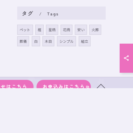
タグ
Tags
ペット
棺
星柄
花柄
安い
火葬
葬儀
白
木目
シンプル
組立
わせはこちら
お申込みはこちら
物
サイズ
段ボール
事務所案内
ブログ