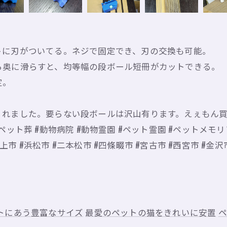
トに刃がついてる。ネジで固定でき、刃の交換も可能。
ら奥に滑らすと、均等幅の段ボール短冊がカットできる。
定。
くれました。要らない段ボールは沢山有ります。えぇもん
 #ペット葬 #動物病院 #動物霊園 #ペット霊園 #ペットメモ
上市 #浜松市 #二本松市 #四條畷市 #宮古市 #西宮市 #金沢
トにあう豊富なサイズ
最愛のペットの猫をきれいに安置
ペ