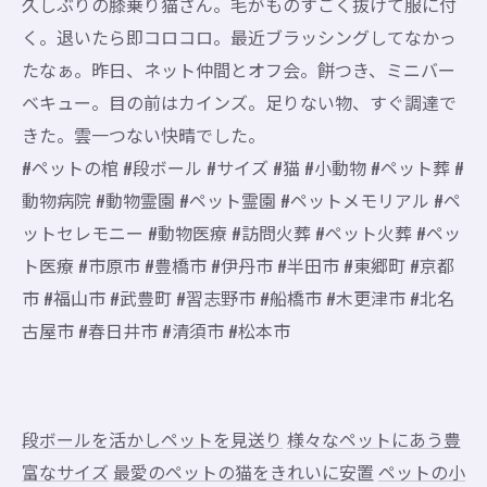
久しぶりの膝乗り猫さん。毛がものすごく抜けて服に付
く。退いたら即コロコロ。最近ブラッシングしてなかっ
たなぁ。昨日、ネット仲間とオフ会。餅つき、ミニバー
ベキュー。目の前はカインズ。足りない物、すぐ調達で
きた。雲一つない快晴でした。
#ペットの棺 #段ボール #サイズ #猫 #小動物 #ペット葬 #
動物病院 #動物霊園 #ペット霊園 #ペットメモリアル #ペ
ットセレモニー #動物医療 #訪問火葬 #ペット火葬 #ペッ
ト医療 #市原市 #豊橋市 #伊丹市 #半田市 #東郷町 #京都
市 #福山市 #武豊町 #習志野市 #船橋市 #木更津市 #北名
古屋市 #春日井市 #清須市 #松本市
段ボールを活かしペットを見送り
様々なペットにあう豊
富なサイズ
最愛のペットの猫をきれいに安置
ペットの小