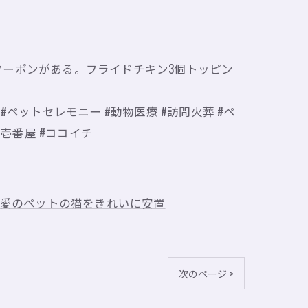
だクーポンがある。フライドチキン3個トッピン
 #ペットセレモニー #動物医療 #訪問火葬 #ペ
Co壱番屋 #ココイチ
愛のペットの猫をきれいに安置
次のページ >