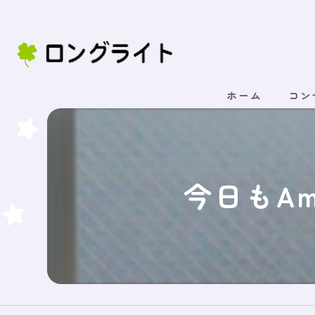
ホーム
コン
今日もA