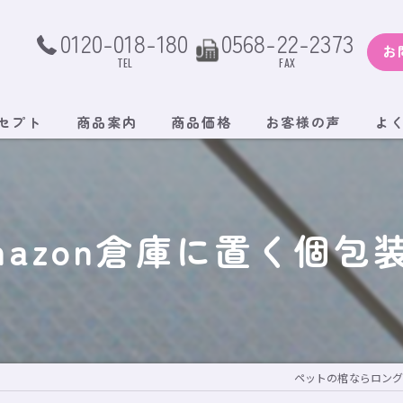
0120-018-180
0568-22-2373
お
TEL
FAX
セプト
商品案内
商品価格
お客様の声
よ
mazon倉庫に置く個包
ペットの棺ならロン