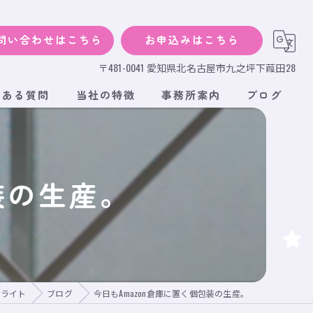
問い合わせはこちら
お申込みはこちら
〒481-0041 愛知県北名古屋市九之坪下葭田28
くある質問
当社の特徴
事務所案内
ブログ
犬
猫
装の生産。
小動物
サイズ
段ボール
グライト
ブログ
今日もAmazon倉庫に置く個包装の生産。