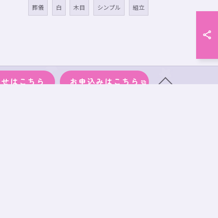
葬儀
白
木目
シンプル
組立
わせはこちら
お申込みはこちら
物
サイズ
段ボール
事務所案内
ブログ