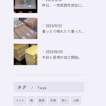
昨日、一宮尾西市民会にて、のいり主催のイベントにお出かけして...
2025/11/22
曇ったり晴れたり曇ったり。
2025/10/29
木目と星柄の加工開始。
タグ
Tags
ペット
棺
星柄
花柄
安い
火葬