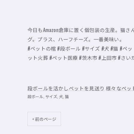
今日もAmazon倉庫に置く個包装の生産。猫
グ。プラス、ハーフチーズ。一番美味い。
#ペットの棺 #段ボール #サイズ #犬 #猫 #
ット火葬 #ペット医療 #茨木市 #上田市 #さいた
段ボールを活かしペットを見送り
様々なペッ
段ボール
サイズ
犬
猫
< 前のページ