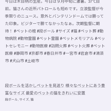
今日は木目柄の生産。今日は９月中旬に激暑。37℃目
前。猫さんの近所パトロールも短めです。立浪監督が今
季限りのニュース。意外とバンテリンドームでは勝って
た印象。ビジターで勝てなかったなぁ。次期監督に期
待！ #ペットの棺 #段ボール #サイズ #猫 #ペット葬 #動
物病院 #動物霊園 #ペット霊園 #ペットメモリアル #ペッ
トセレモニー #動物医療 #訪問火葬 #ペット火葬 #ペット
医療 #静岡市 #京都市 #春日井市 #一宮市 #岩倉市 #清須
市 #犬山市 #土岐市
段ボールを活かしペットを見送り
様々なペットにあう豊
富なサイズ
最愛のペットの猫をきれいに安置
段ボール
サイズ
猫