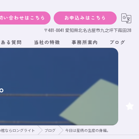
問い合わせはこちら
お申込みはこちら
〒481-0041 愛知県北名古屋市九之坪下葭田28
くある質問
当社の特徴
事務所案内
ブログ
犬
猫
。
小動物
サイズ
段ボール
の棺ならロングライト
ブログ
今日は星柄の生産の身編。