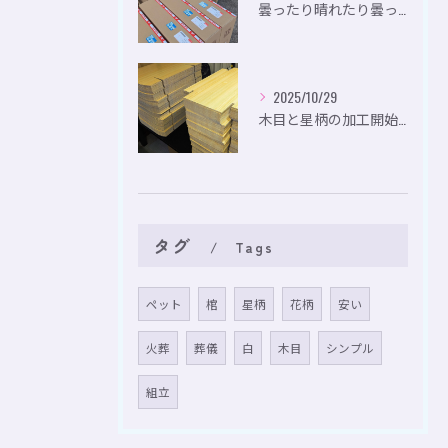
曇ったり晴れたり曇ったり。
2025/10/29
木目と星柄の加工開始。
タグ
Tags
ペット
棺
星柄
花柄
安い
火葬
葬儀
白
木目
シンプル
組立