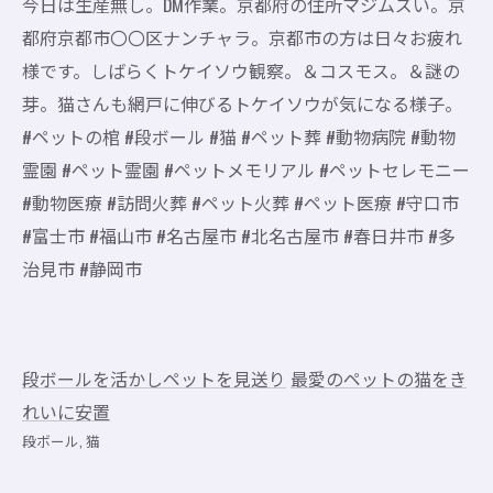
今日は生産無し。DM作業。京都府の住所マジムズい。京
都府京都市〇〇区ナンチャラ。京都市の方は日々お疲れ
様です。しばらくトケイソウ観察。＆コスモス。＆謎の
芽。猫さんも網戸に伸びるトケイソウが気になる様子。
#ペットの棺 #段ボール #猫 #ペット葬 #動物病院 #動物
霊園 #ペット霊園 #ペットメモリアル #ペットセレモニー
#動物医療 #訪問火葬 #ペット火葬 #ペット医療 #守口市
#富士市 #福山市 #名古屋市 #北名古屋市 #春日井市 #多
治見市 #静岡市
段ボールを活かしペットを見送り
最愛のペットの猫をき
れいに安置
段ボール
猫