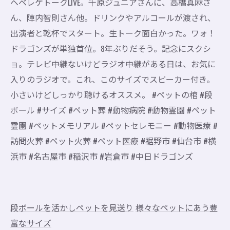
ヘベレケトークLIVE。千原ジュニアさんに、高橋真麻さ
ん、陣内智則さん他。ドリンクやアルコールが渡され、
出演者と乾杯でスタート。生トーク面白かった。ワォ！
ドラゴンズが単独首位。8年ぶりだそう。記念にスクシ
ョ。テレビ中継ないけどラジオ中継がある日は、お気に
入りのラジオで。これ、このサイズでスピーカー付き。
小さいけどしっかり聴けるオススメ。 #ペットの棺 #段
ボール #サイズ #ペット葬 #動物病院 #動物霊園 #ペット
霊園 #ペットメモリアル #ペットセレモニー #動物医療 #
訪問火葬 #ペット火葬 #ペット医療 #裾野市 #仙台市 #横
浜市 #名古屋市 #稲沢市 #岩倉市 #中日ドラゴンズ
段ボールを活かしペットを見送り
様々なペットにあう豊
富なサイズ