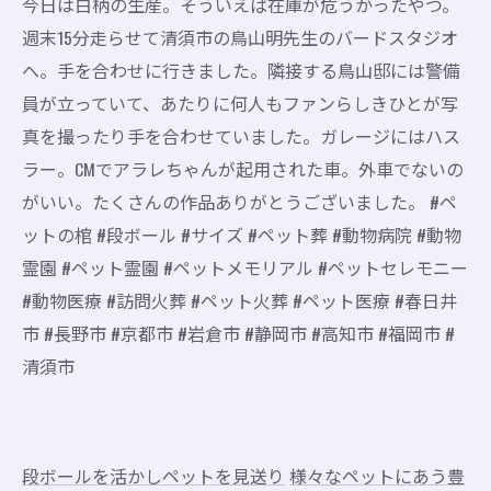
今日は白柄の生産。そういえば在庫が危うかったやつ。
週末15分走らせて清須市の鳥山明先生のバードスタジオ
へ。手を合わせに行きました。隣接する鳥山邸には警備
員が立っていて、あたりに何人もファンらしきひとが写
真を撮ったり手を合わせていました。ガレージにはハス
ラー。CMでアラレちゃんが起用された車。外車でないの
がいい。たくさんの作品ありがとうございました。 #ペ
ットの棺 #段ボール #サイズ #ペット葬 #動物病院 #動物
霊園 #ペット霊園 #ペットメモリアル #ペットセレモニー
#動物医療 #訪問火葬 #ペット火葬 #ペット医療 #春日井
市 #長野市 #京都市 #岩倉市 #静岡市 #高知市 #福岡市 #
清須市
段ボールを活かしペットを見送り
様々なペットにあう豊