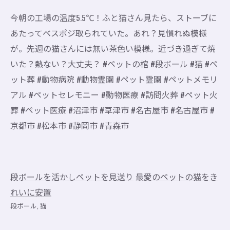
今朝の工場の温度5.5℃！ふと猫さん見たら、ストーブに
あたってベスポジ取られていた。あれ？見慣れぬ模様
が。先週の猫さんには無い茶色い模様。近づき過ぎて焼
いた？熱ない？大丈夫？ #ペットの棺 #段ボール #猫 #ペ
ット葬 #動物病院 #動物霊園 #ペット霊園 #ペットメモリ
アル #ペットセレモニー #動物医療 #訪問火葬 #ペット火
葬 #ペット医療 #沼津市 #草津市 #名古屋市 #名古屋市 #
京都市 #松本市 #静岡市 #青森市
段ボールを活かしペットを見送り
最愛のペットの猫をき
れいに安置
段ボール
猫