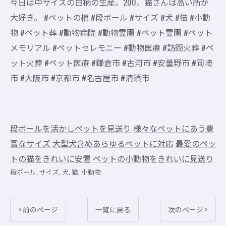
今日は中サイズの白柄の生産。200。猫さんは高い所が
大好き。 #ペットの棺 #段ボール #サイズ #犬 #猫 #小動
物 #ペット葬 #動物病院 #動物霊園 #ペット霊園 #ペット
メモリアル #ペットセレモニー #動物医療 #訪問火葬 #ペ
ット火葬 #ペット医療 #鎌倉市 #古河市 #安曇野市 #岡崎
市 #大阪市 #京都市 #名古屋市 #清須市
段ボールを活かしペットを見送り
様々なペットにあう豊
富なサイズ
大型犬含めあらゆるペットに対応
最愛のペッ
トの猫をきれいに安置
ペットの小動物をきれいに見送り
段ボール
サイズ
犬
猫
小動物
< 前のページ
一覧に戻る
次のページ >