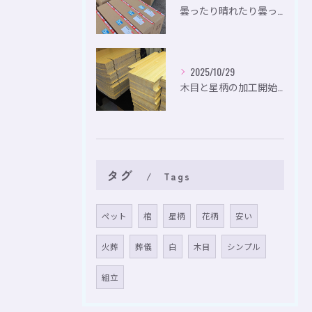
曇ったり晴れたり曇ったり。
2025/10/29
木目と星柄の加工開始。
タグ
Tags
ペット
棺
星柄
花柄
安い
火葬
葬儀
白
木目
シンプル
組立