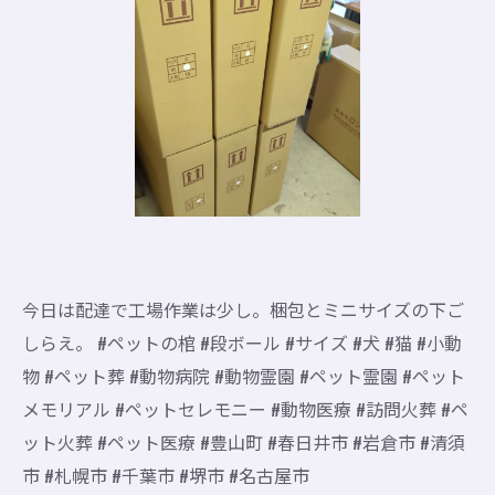
今日は配達で工場作業は少し。梱包とミニサイズの下ご
しらえ。 #ペットの棺 #段ボール #サイズ #犬 #猫 #小動
物 #ペット葬 #動物病院 #動物霊園 #ペット霊園 #ペット
メモリアル #ペットセレモニー #動物医療 #訪問火葬 #ペ
ット火葬 #ペット医療 #豊山町 #春日井市 #岩倉市 #清須
市 #札幌市 #千葉市 #堺市 #名古屋市