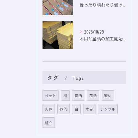
曇ったり晴れたり曇ったり。
2025/10/29
木目と星柄の加工開始。
タグ
Tags
ペット
棺
星柄
花柄
安い
火葬
葬儀
白
木目
シンプル
組立