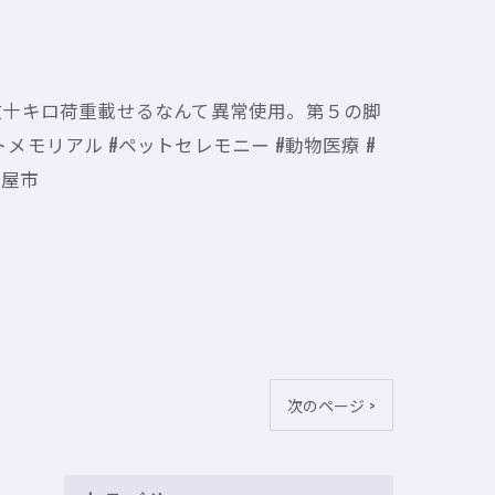
数十キロ荷重載せるなんて異常使用。第５の脚
トメモリアル #ペットセレモニー #動物医療 #
古屋市
次のページ >