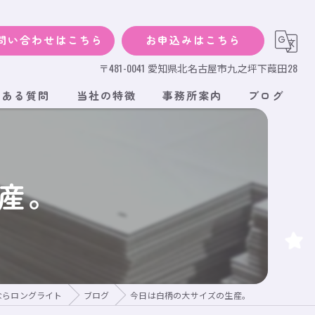
問い合わせはこちら
お申込みはこちら
〒481-0041 愛知県北名古屋市九之坪下葭田28
くある質問
当社の特徴
事務所案内
ブログ
犬
猫
産。
小動物
サイズ
段ボール
ならロングライト
ブログ
今日は白柄の大サイズの生産。