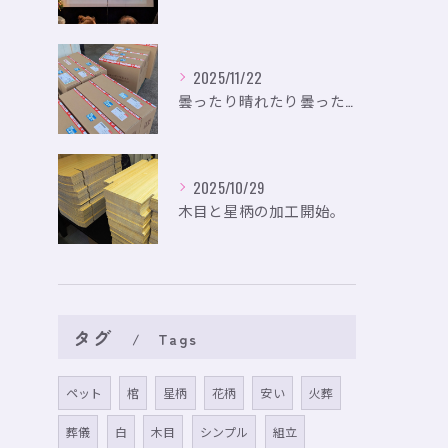
2025/11/22
曇ったり晴れたり曇ったり。
2025/10/29
木目と星柄の加工開始。
タグ
Tags
ペット
棺
星柄
花柄
安い
火葬
葬儀
白
木目
シンプル
組立