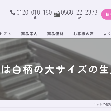
0120-018-180
0568-22-2373
お
TEL
FAX
セプト
商品案内
商品価格
お客様の声
よ
日は白柄の大サイズの生
ペットの棺