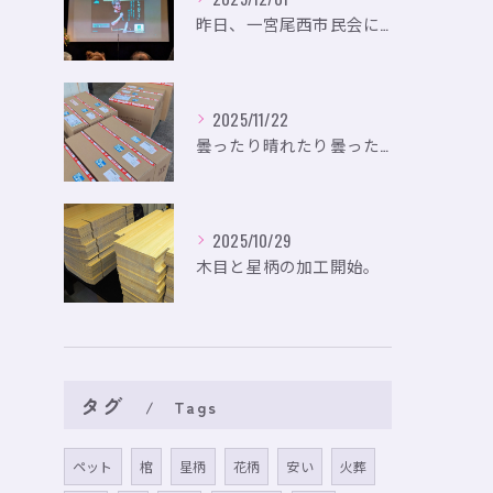
昨日、一宮尾西市民会にて、のいり主催のイベントにお出かけして...
2025/11/22
曇ったり晴れたり曇ったり。
2025/10/29
木目と星柄の加工開始。
タグ
Tags
ペット
棺
星柄
花柄
安い
火葬