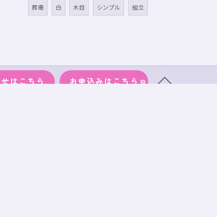
葬儀
白
木目
シンプル
組立
わせはこちら
お申込みはこちら
物
サイズ
段ボール
事務所案内
ブログ