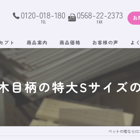
0120-018-180
0568-22-2373
お
TEL
FAX
セプト
商品案内
商品価格
お客様の声
よ
木目柄の特大Sサイズ
ペットの棺ならロ