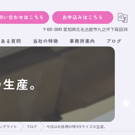
問い合わせはこちら
お申込みはこちら
〒481-0041 愛知県北名古屋市九之坪下葭田28
くある質問
当社の特徴
事務所案内
ブログ
犬
猫
の生産。
小動物
サイズ
段ボール
ングライト
ブログ
今日は木目柄の特大Sサイズの生産。