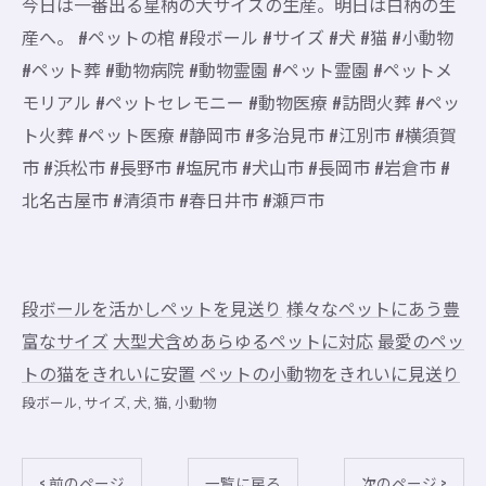
今日は一番出る星柄の大サイズの生産。明日は白柄の生
産へ。 #ペットの棺 #段ボール #サイズ #犬 #猫 #小動物
#ペット葬 #動物病院 #動物霊園 #ペット霊園 #ペットメ
モリアル #ペットセレモニー #動物医療 #訪問火葬 #ペッ
ト火葬 #ペット医療 #静岡市 #多治見市 #江別市 #横須賀
市 #浜松市 #長野市 #塩尻市 #犬山市 #長岡市 #岩倉市 #
北名古屋市 #清須市 #春日井市 #瀬戸市
段ボールを活かしペットを見送り
様々なペットにあう豊
富なサイズ
大型犬含めあらゆるペットに対応
最愛のペッ
トの猫をきれいに安置
ペットの小動物をきれいに見送り
段ボール
サイズ
犬
猫
小動物
< 前のページ
一覧に戻る
次のページ >