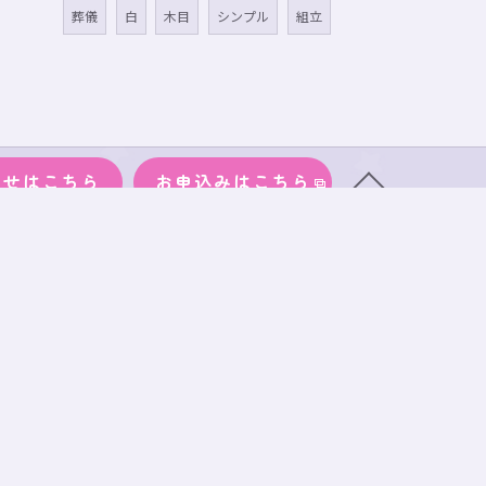
葬儀
白
木目
シンプル
組立
わせはこちら
お申込みはこちら
物
サイズ
段ボール
事務所案内
ブログ