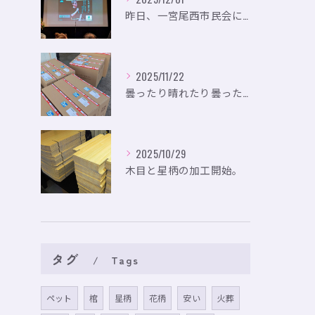
昨日、一宮尾西市民会にて、のいり主催のイベントにお出かけして...
2025/11/22
曇ったり晴れたり曇ったり。
2025/10/29
木目と星柄の加工開始。
タグ
Tags
ペット
棺
星柄
花柄
安い
火葬