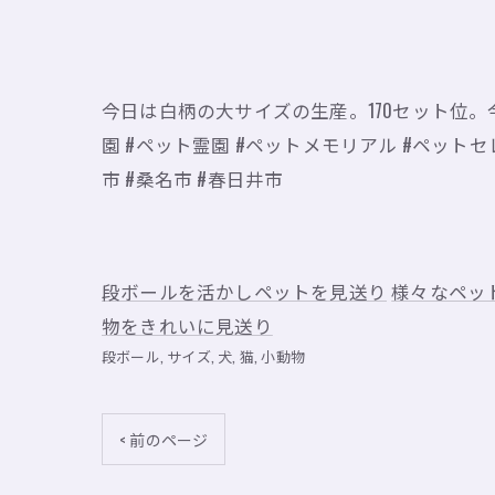
今日は白柄の大サイズの生産。170セット位。今日
園 #ペット霊園 #ペットメモリアル #ペットセレ
市 #桑名市 #春日井市
段ボールを活かしペットを見送り
様々なペッ
物をきれいに見送り
段ボール
サイズ
犬
猫
小動物
< 前のページ