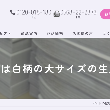
0120-018-180
0568-22-2373
お
TEL
FAX
セプト
商品案内
商品価格
お客様の声
よ
日は白柄の大サイズの生
ペットの棺