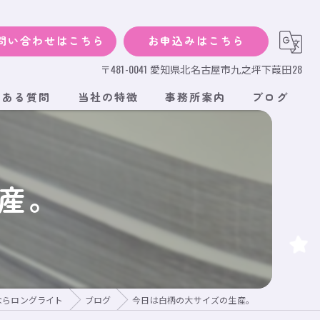
問い合わせはこちら
お申込みはこちら
〒481-0041 愛知県北名古屋市九之坪下葭田28
くある質問
当社の特徴
事務所案内
ブログ
犬
猫
産。
小動物
サイズ
段ボール
ならロングライト
ブログ
今日は白柄の大サイズの生産。