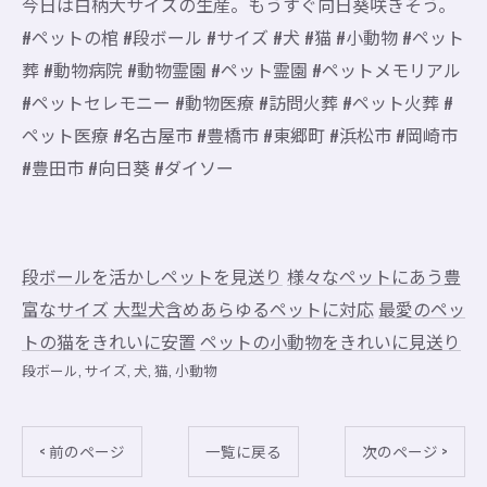
今日は白柄大サイズの生産。もうすぐ向日葵咲きそう。
#ペットの棺 #段ボール #サイズ #犬 #猫 #小動物 #ペット
葬 #動物病院 #動物霊園 #ペット霊園 #ペットメモリアル
#ペットセレモニー #動物医療 #訪問火葬 #ペット火葬 #
ペット医療 #名古屋市 #豊橋市 #東郷町 #浜松市 #岡崎市
#豊田市 #向日葵 #ダイソー
段ボールを活かしペットを見送り
様々なペットにあう豊
富なサイズ
大型犬含めあらゆるペットに対応
最愛のペッ
トの猫をきれいに安置
ペットの小動物をきれいに見送り
段ボール
サイズ
犬
猫
小動物
< 前のページ
一覧に戻る
次のページ >