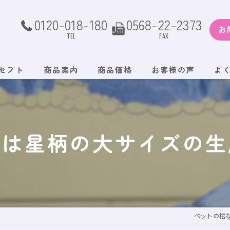
0120-018-180
0568-22-2373
お
TEL
FAX
セプト
商品案内
商品価格
お客様の声
よ
日は星柄の大サイズの生
ペットの棺