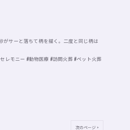
。砂がサーと落ちて柄を描く。二度と同じ柄は
トセレモニー #動物医療 #訪問火葬 #ペット火葬
次のページ >