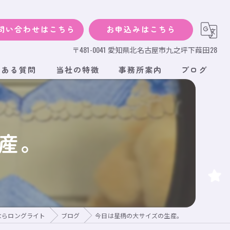
問い合わせはこちら
お申込みはこちら
〒481-0041 愛知県北名古屋市九之坪下葭田28
くある質問
当社の特徴
事務所案内
ブログ
犬
猫
産。
小動物
サイズ
段ボール
ならロングライト
ブログ
今日は星柄の大サイズの生産。