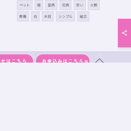
ペット
棺
星柄
花柄
安い
火葬
葬儀
白
木目
シンプル
組立
わせはこちら
お申込みはこちら
物
サイズ
段ボール
事務所案内
ブログ