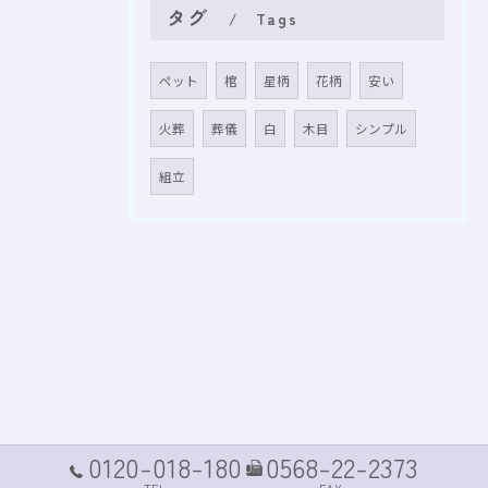
タグ
Tags
ペット
棺
星柄
花柄
安い
火葬
葬儀
白
木目
シンプル
組立
0120-018-180
0568-22-2373