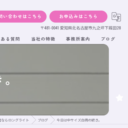
問い合わせはこちら
お申込みはこちら
〒481-0041 愛知県北名古屋市九之坪下葭田28
くある質問
当社の特徴
事務所案内
ブログ
犬
猫
き。
小動物
サイズ
段ボール
棺ならロングライト
ブログ
今日は中サイズ白柄の続き。