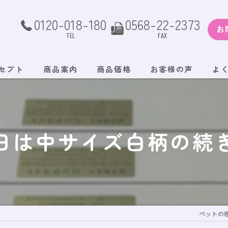
0120-018-180
0568-22-2373
お
TEL
FAX
セプト
商品案内
商品価格
お客様の声
よ
日は中サイズ白柄の続
ペットの