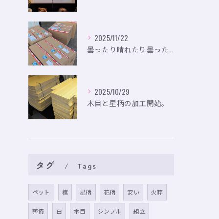
2025/11/22
曇ったり晴れたり曇ったり。
2025/10/29
木目と星柄の加工開始。
タグ
Tags
ペット
棺
星柄
花柄
安い
火葬
葬儀
白
木目
シンプル
組立