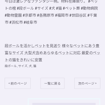
今日は激レアなファンタジー柄。材料在庫限り。 #ペッ
トの棺 #段ボール #サイズ #犬 #猫 #ペット葬 #動物病院
#動物霊園 #京都市 #各務原市 #福岡市 #世田谷区 #千葉
市 #浜松市 #岐阜市
段ボールを活かしペットを見送り
様々なペットにあう豊
富なサイズ
大型犬含めあらゆるペットに対応
最愛のペッ
トの猫をきれいに安置
段ボール
サイズ
犬
猫
< 前のページ
一覧に戻る
次のページ >