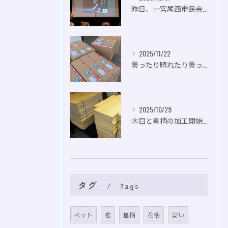
昨日、一宮尾西市民会にて、のいり主催のイベントにお出かけして...
2025/11/22
曇ったり晴れたり曇ったり。
2025/10/29
木目と星柄の加工開始。
タグ
Tags
ペット
棺
星柄
花柄
安い