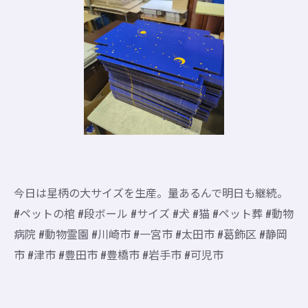
今日は星柄の大サイズを生産。量あるんで明日も継続。
#ペットの棺 #段ボール #サイズ #犬 #猫 #ペット葬 #動物
病院 #動物霊園 #川崎市 #一宮市 #太田市 #葛飾区 #静岡
市 #津市 #豊田市 #豊橋市 #岩手市 #可児市