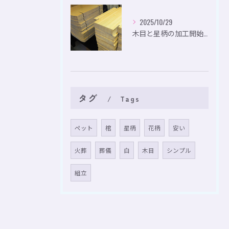
2025/10/29
木目と星柄の加工開始。
タグ
Tags
ペット
棺
星柄
花柄
安い
火葬
葬儀
白
木目
シンプル
組立