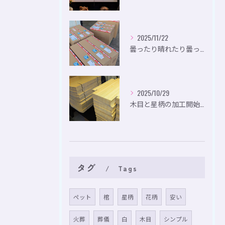
2025/11/22
曇ったり晴れたり曇ったり。
2025/10/29
木目と星柄の加工開始。
タグ
Tags
ペット
棺
星柄
花柄
安い
火葬
葬儀
白
木目
シンプル