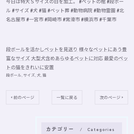
今日は特大Ｓサイズの白を加工。 #ペットの棺 #段ボー
ル #サイズ #犬 #猫 #ペット葬 #動物病院 #動物霊園 #北
名古屋市 #一宮市 #岡崎市 #常滑市 #横浜市 #千葉市
段ボールを活かしペットを見送り
様々なペットにあう豊
富なサイズ
大型犬含めあらゆるペットに対応
最愛のペッ
トの猫をきれいに安置
段ボール
サイズ
犬
猫
< 前のページ
一覧に戻る
次のページ >
カテゴリー
Categories